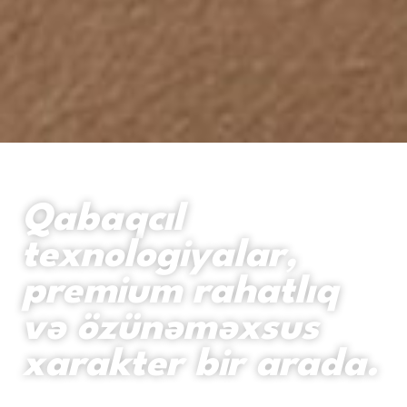
Qabaqcıl
texnologiyalar,
premium rahatlıq
və özünəməxsus
xarakter bir arada.