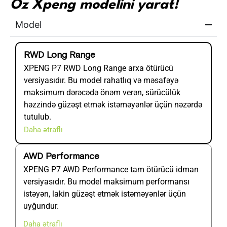
Öz Xpeng modelini yarat!
Model
RWD Long Range
XPENG P7 RWD Long Range arxa ötürücü
versiyasıdır. Bu model rahatlıq və məsafəyə
maksimum dərəcədə önəm verən, sürücülük
həzzində güzəşt etmək istəməyənlər üçün nəzərdə
tutulub.
Daha ətraflı
AWD Performance
XPENG P7 AWD Performance tam ötürücü idman
versiyasıdır. Bu model maksimum performansı
istəyən, lakin güzəşt etmək istəməyənlər üçün
uyğundur.
Daha ətraflı